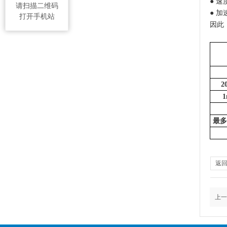
●
速
请扫描二维码
●
加
打开手机站
因此
2
最多
返
上一