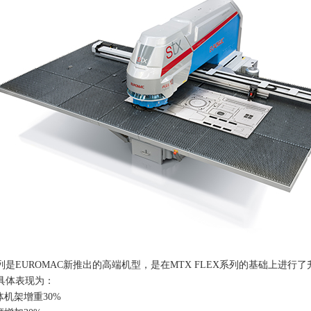
列是
EUROMAC
新推出的高端机型，是在
MTX FLEX
系列的基础上进行了
具体表现为：
整体机架增重
30%