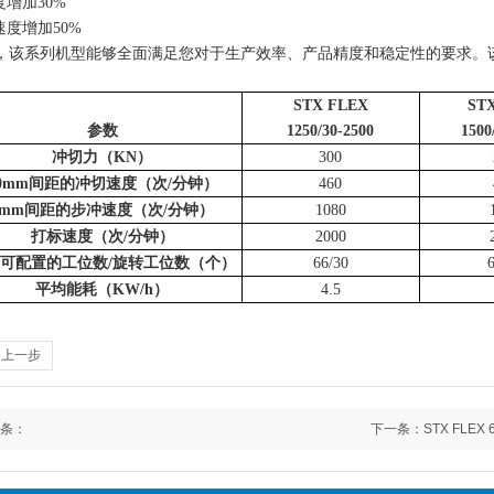
度增加
30%
速度增加
50%
，该系列机型能够全面满足您对于生产效率、产品精度和稳定性的要求。
STX FLEX
ST
参数
1250/30-2500
1500
冲切力（
KN
）
300
0mm
间距的冲切速度（次
/
分钟）
460
1mm
间距的步冲速度（次
/
分钟）
1080
打标速度（次
/
分钟）
2000
可配置的工位数
/
旋转工位数（个）
66/30
6
平均能耗（
KW/h
）
4.5
回上一步
条：
下一条：
STX FLEX 