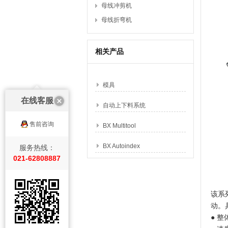
母线冲剪机
母线折弯机
相关产品
模具
在线客服
自动上下料系统
售前咨询
BX Multitool
BX Autoindex
服务热线：
021-62808887
该系
动。
● 