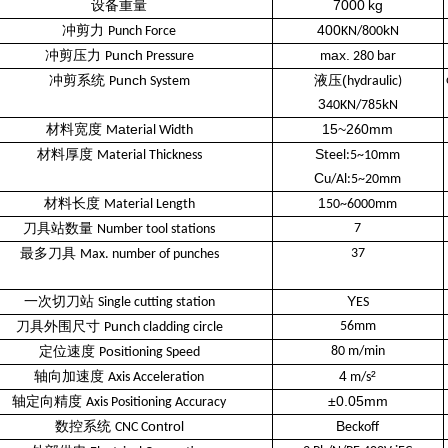
设备重量
7000
kg
冲剪力
400
k
Punch Force
KN/800
N
冲剪压力
unch
ax.
P
Pressure
m
280 bar
冲剪系统
unch
液压
(
P
System
hydraulic)
3
k
40KN/785
N
材料宽度
ate
15~2
0mm
M
rial Width
6
材料厚度
S
Material Thickness
teel:5~10mm
C
u/Al:5~20mm
材料长度
1
Material Length
50~6000mm
刀具站数量
7
Number tool stations
最多刀具
37
Max. number of punches
一次切刀站
Y
Single cutting station
ES
刀具外围尺寸
un
56mm
P
ch cladding circle
定位速度
osi
80 m/min
P
tioning Speed
轴向加速度
4
²
Axis Acceleration
m/s
轴定向精度
±
0.05mm
Axis Positioning Accuracy
数控系统
ontrol
B
CNC C
eckoff