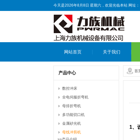
今天是2026年8月8日 星期六，欢迎光临本站
网址：
网站首页
关于我们
首
产品中心
数控冲床
全电伺服折弯机
母排折弯机
多功能切口机
金属砂光机
1、
母线冲剪机
>>产品介绍