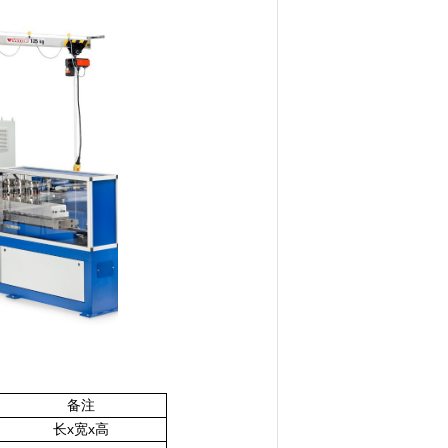
备注
长
x宽
x高