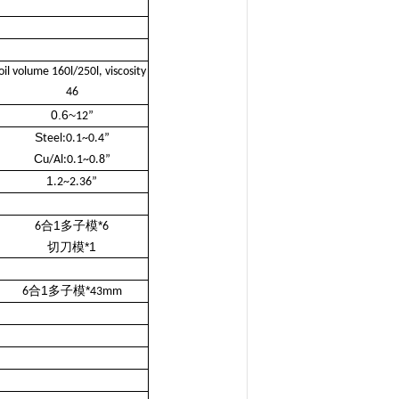
oil volume 160l/250l, viscosity
46
0.6~
12”
S
teel:0.1~0.4”
C
u/Al:0.1~0.8”
1
.2~2.36”
合
1多子模
*
6
6
切刀模
*1
合
1多子模
*
6
43mm