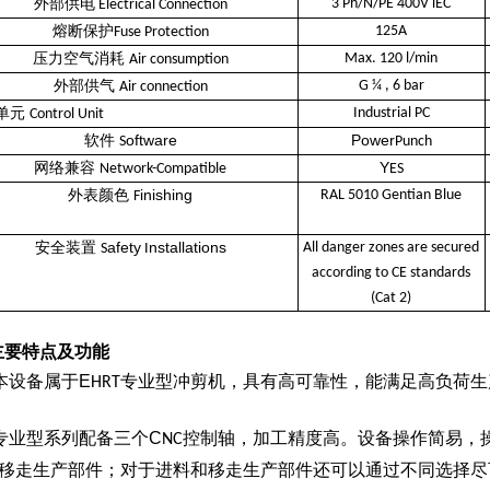
外部供电
3 Ph/N/PE 400V iEC
Electrical Connection
熔断保护
125A
Fuse Protection
压力空气消耗
Max. 120 l/min
Air consumption
外部供气
G ¼ , 6 bar
Air connection
单元
Industrial PC
Control Unit
软件
oftware
Power
S
Punch
网络兼容
Y
Network-Compatible
ES
外表颜色
inishing
RAL 5010 Gentian Blue
F
安全装置
afety
nstallations
All danger zones are secured
S
I
according to CE standards
(Cat 2)
主要特点及功能
本设备属于
E
专业型冲剪机，具有高可靠性，能满足高负荷生
HRT
专业型系列配备三个
C
控制轴，加工精度高。设备操作简易，
NC
移走生产部件；对于进料和移走生产部件还可以通过不同选择尽