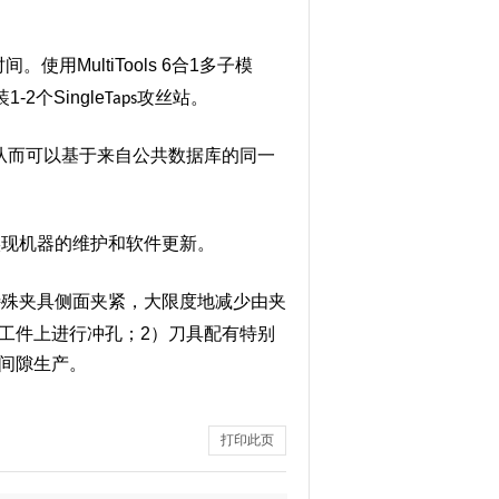
时间。使用
MultiTools 6合
1多子模
装
1-2个
Single
攻丝站。
Taps
从而可以基于来自公共数据库的同一
实现机器的维护和软件更新。
特殊夹具侧面夹紧，大限度地减少由夹
工件上进行冲孔；
2）刀具配有特别
间隙生产。
打印此页